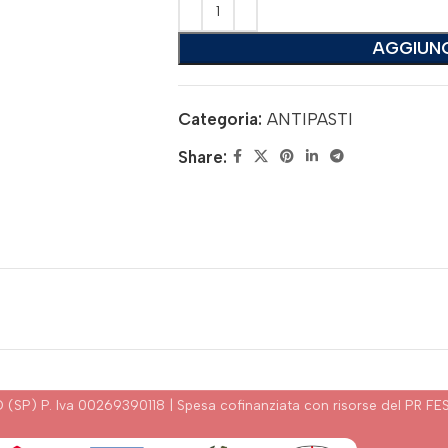
AGGIUNG
Categoria:
ANTIPASTI
Share:
) P. Iva 00269390118 | Spesa cofinanziata con risorse del PR FES